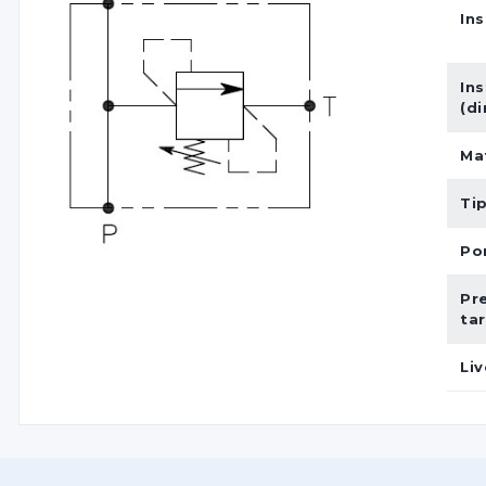
Ins
Ins
(d
Ma
Ti
Por
Pr
ta
Liv