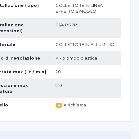
tallazione (tipo)
COLLETTORE IN LINEA
EFFETTO SINGOLO
tallazione
G1/4 BSPP
imensioni)
teriale
COLLETTORE IN ALLUMINIO
po di regolazione
K - piombo plastica
tata max [Lt / min]
20
essione max
210
ratura
ello
A richiesta
R