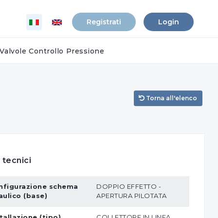
Registrati
Login
Valvole Controllo Pressione
Torna all'elenco
 tecnici
nfigurazione schema
DOPPIO EFFETTO -
aulico (base)
APERTURA PILOTATA
tallazione (tipo)
COLLETTORE IN LINEA