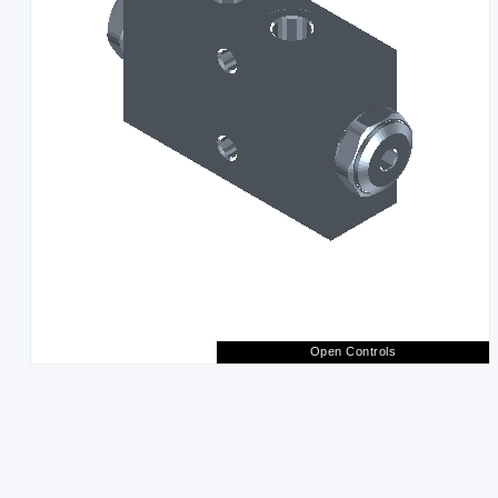
Open Controls
Fullscreen
Reset View