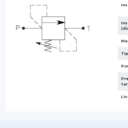
Ins
Ins
(d
Ma
Ti
Por
Pr
ta
Liv