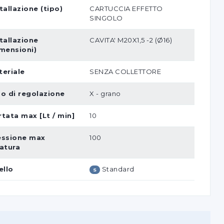
tallazione (tipo)
CARTUCCIA EFFETTO
SINGOLO
tallazione
CAVITA' M20X1,5 -2 (Ø16)
imensioni)
teriale
SENZA COLLETTORE
po di regolazione
X - grano
tata max [Lt / min]
10
essione max
100
ratura
ello
Standard
S