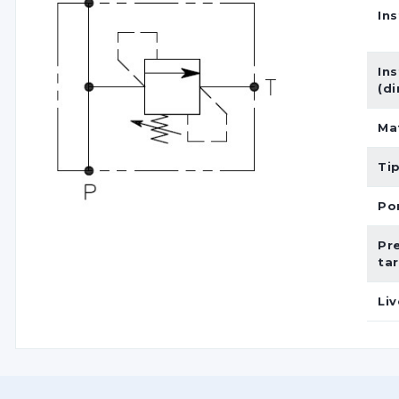
Ins
Ins
(d
Ma
Ti
Por
Pr
ta
Liv