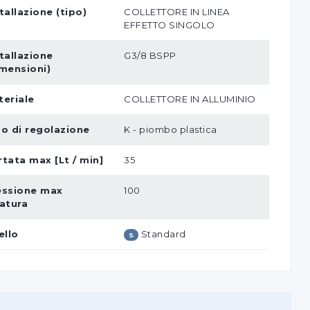
tallazione (tipo)
COLLETTORE IN LINEA
EFFETTO SINGOLO
tallazione
G3/8 BSPP
imensioni)
teriale
COLLETTORE IN ALLUMINIO
po di regolazione
K - piombo plastica
tata max [Lt / min]
35
essione max
100
ratura
ello
Standard
S